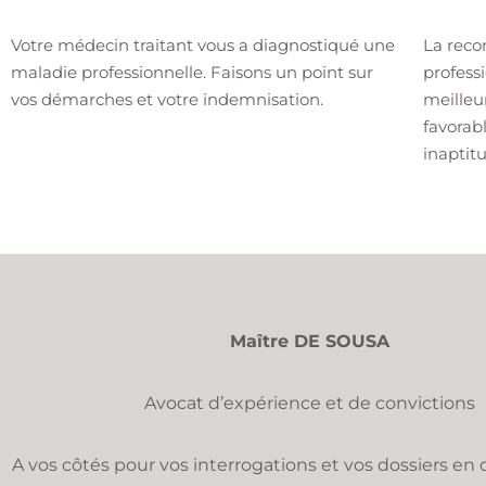
Votre médecin traitant vous a diagnostiqué une
La reco
maladie professionnelle. Faisons un point sur
profess
vos démarches et votre indemnisation.
meilleu
favorab
inaptit
Maître DE SOUSA
Avocat d’expérience et de convictions
A vos côtés pour vos interrogations et vos dossiers en dr