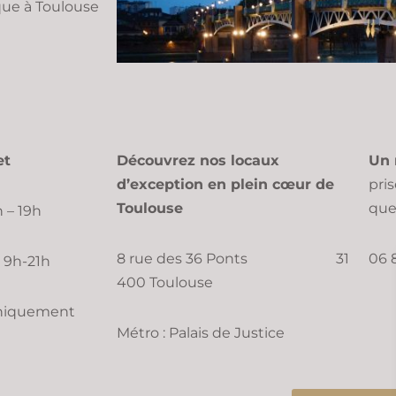
ique à Toulouse
et
Découvrez nos locaux
Un 
d’exception en plein cœur de
pri
Toulouse
que
 – 19h
8 rue des 36 Ponts 31
06 
: 9h-21h
400 Toulouse
uniquement
Métro : Palais de Justice