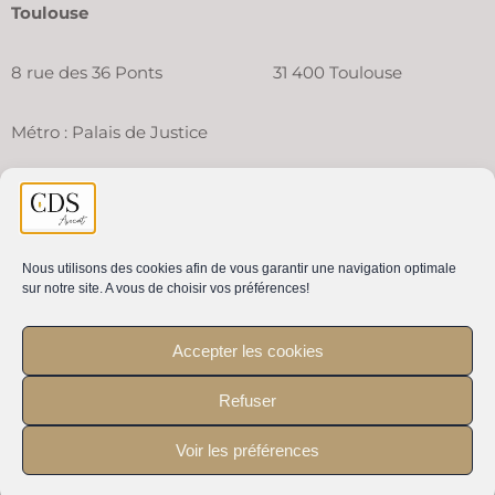
Toulouse
8 rue des 36 Ponts 31 400 Toulouse
Métro : Palais de Justice
Un numéro unique
pour vos prises de rendez-vous et
questions sur votre dossier
Nous utilisons des cookies afin de vous garantir une navigation optimale
sur notre site. A vous de choisir vos préférences!
06 87 18 32 28
Accepter les cookies
Mentions légales
–
Plan du site
Refuser
Voir les préférences
Contactez nous