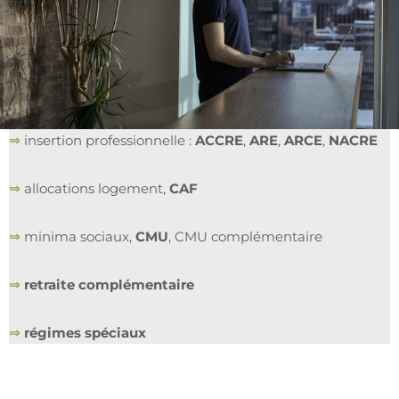
allocation supplémentaire d’invalidité,
allocation aux
adultes handicapés
, accidents du travail, maladies
professionnelles
⇒
assurance chômage
, droit d’option, calcul de vos droits
⇒
insertion professionnelle :
ACCRE
,
ARE
,
ARCE
,
NACRE
⇒
allocations logement,
CAF
⇒
minima sociaux,
CMU
, CMU complémentaire
⇒
retraite complémentaire
⇒
régimes spéciaux