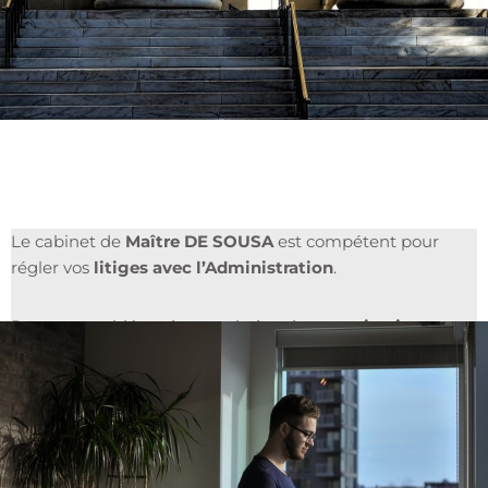
Le cabinet de
Maître DE SOUSA
est compétent pour
régler vos
litiges avec l’Administration
.
Pour vos problématiques relatives à vos
cotisations
sociales
et vos droits à des
prestations sociales
, faites
confiance à votre
avocat en droit de la sécurité sociale
à Toulouse
.
⇒
santé :
assurance maladie
,
pension d’invalidité
,